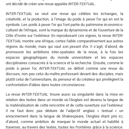
ont décidé de créer une revue appelée
INTER-TEXTUAL
.
INTER-TEXTUAL
se veut une revue qui célèbre les échanges, la
créativité, et la production, à l’image du poids à peser l’or qui en est le
symbole. Les poids à peser l’or qui font partie du patrimoine économico-
culturel de l’Afrique, sont la marque du dynamisme et de l’ouverture de la
Côte d’Ivoire sur l’extérieur. En reproduisant ces signes, la revue
INTER-
TEXTUAL
montre une Afrique, certes faible comparativement aux autres
régions du monde, mais qui vaut son pesant d’or. Il s’agit, d’abord, de
promouvoir les ambitions inter-spatiales de la revue, à la fois les
espaces géographiques du monde universitaire et les espaces
disciplinaires consacrés à la science et la recherche. Ensuite, comme le
poids à peser l’or,
INTER-TEXTUAL
se définit comme une revue du
discours, non pas celui du maître professant devant des disciples, mais
plutôt celui de l’universitaire, du penseur et du créateur qui privilégient la
confrontation d’idées dans toutes circonstances.
La revue
INTER-TEXTUAL
trouve aussi sa singularité dans la mise en
relation des textes dans un monde où l’Anglais est devenu la langue de
la matérialisation de cette rencontre et de cette ouverture sur l’extérieur.
Il ne faut donc pas déduire de l’adjectif anglais « textual » un
enracinement dans la langue de Shakespeare, l’Anglais étant pris ici,
d’abord, comme ambition de marquer le monde actuel et habilité à
traverser, au-travers des textes, toutes les frontières grâce à la science.